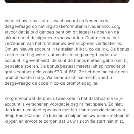
Vermeld uw e-mailadres, wachtwoord en Nederlands
desgevraagd op het registratieformulier in Nederland. Zorg
ervoor dat je oud genoeg bent om dit legaal te doen en ga
akkoord met de algemene voorwaarden. Controleer na het
verzenden van het formulier uw e-mail op een verificatielink.
Om uw nieuwe account in te stellen, klikt u op de link. De bonus
zonder storting wordt automatisch toegevoegd nadat uw
account is geverifieerd. Je kunt de bonus meteen gebruiken bij
bepaalde spellen. De bonus bestaat meestal uit spincredits of
gratis contant geld zoals €30 of €50. Ze hebben meestal geen
promotiecode nodig. Wanneer u zich aanmeldt, voert u
desgevraagd de code in op de promotiepagina.
Zorg ervoor dat de bonus twee keer in het dashboard van je
account is verschenen voordat je begint met spelen. Zo niet,
dan kunt u contact opnemen met het klantenserviceteam van
Beep Beep Casino. Ze kunnen u helpen om uw bonus meteen te
krijgen en ervoor te zorgen dat u uw risicovrije start niet mist.