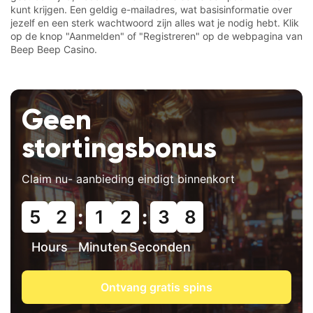
kunt krijgen. Een geldig e-mailadres, wat basisinformatie over
jezelf en een sterk wachtwoord zijn alles wat je nodig hebt. Klik
op de knop "Aanmelden" of "Registreren" op de webpagina van
Beep Beep Casino.
Geen
stortingsbonus
Claim nu- aanbieding eindigt binnenkort
:
:
5
2
1
2
3
7
Hours
Minuten
Seconden
Ontvang gratis spins