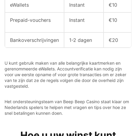
eWallets
Instant
€10
Prepaid-vouchers
Instant
€10
Bankoverschrijvingen
1-2 dagen
€20
U kunt gebruik maken van alle belangrijke kaartmerken en
gerenommeerde eWallets. Accountverificatie kan nodig zijn
voor uw eerste opname of voor grote transacties om er zeker
van te zijn dat ze de regels volgen die door de overheid zijn
vastgesteld.
Het ondersteuningsteam van Beep Beep Casino staat klaar om
Nederlands spelers te helpen met vragen en tips over hoe ze
snel betalingen kunnen doen.
Hoe u uw winst kunt