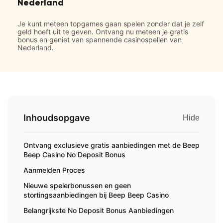
Nederland
Je kunt meteen topgames gaan spelen zonder dat je zelf
geld hoeft uit te geven. Ontvang nu meteen je gratis
bonus en geniet van spannende casinospellen van
Nederland.
Inhoudsopgave
Hide
Ontvang exclusieve gratis aanbiedingen met de Beep
Beep Casino No Deposit Bonus
Aanmelden Proces
Nieuwe spelerbonussen en geen
stortingsaanbiedingen bij Beep Beep Casino
Belangrijkste No Deposit Bonus Aanbiedingen