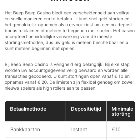
Het Beep Beep Casino biedt een verscheidenheid aan veilige
en snelle manieren om te betalen. U kunt snel geld storten en
het gemakkelijk opnemen als u ervoor kiest om een no-deposit
bonus te claimen of meteen te beginnen met spelen. Het casino
accepteert onmiddellijke verwerking voor de meeste
stortingsmethoden, dus uw geld is meteen beschikbaar en u
kunt meteen beginnen met spelen.
Bij Beep Beep Casino is veiligheid erg belangrijk. Bij elke stap
worden uw accountgegevens veilig bewaard en worden alle
transacties gecodeerd. U kunt stortingen doen vanaf € 10 en
opnames vanaf € 20. De limieten zijn flexibel genoeg om zowel
nieuwe spelers als high rollers aan te passen.
Betaalmethode
Depositietijd
Minimale
storting
Bankkaarten
Instant
€10