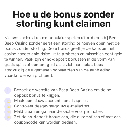
Hoe u de bonus zonder
storting kunt claimen
Nieuwe spelers kunnen populaire spellen uitproberen bij Beep
Beep Casino zonder eerst een storting te hoeven doen met de
bonus zonder storting. Deze bonus geeft je de kans om het
casino zonder enig risico uit te proberen en misschien echt geld
te winnen. Vaak zijn er no-deposit bonussen in de vorm van
gratis spins of contant geld als u zich aanmeldt. Lees
zorgvuldig de algemene voorwaarden van de aanbieding
voordat u ervan profiteert.
Bezoek de website van Beep Beep Casino om de no-
deposit bonus te krijgen.
Maak een nieuw account aan als speler.
Controleer desgevraagd uw e-mailadres.
Meld u aan en ga naar de sectie voor promoties.
Zet de no-deposit bonus aan, die automatisch of met een
couponcode kan worden gedaan.