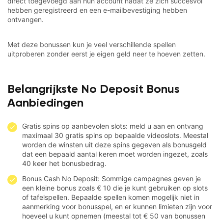
direct toegevoegd aan hun account nadat ze zich succesvol
hebben geregistreerd en een e-mailbevestiging hebben
ontvangen.
Met deze bonussen kun je veel verschillende spellen
uitproberen zonder eerst je eigen geld neer te hoeven zetten.
Belangrijkste No Deposit Bonus
Aanbiedingen
Gratis spins op aanbevolen slots: meld u aan en ontvang
maximaal 30 gratis spins op bepaalde videoslots. Meestal
worden de winsten uit deze spins gegeven als bonusgeld
dat een bepaald aantal keren moet worden ingezet, zoals
40 keer het bonusbedrag.
Bonus Cash No Deposit: Sommige campagnes geven je
een kleine bonus zoals € 10 die je kunt gebruiken op slots
of tafelspellen. Bepaalde spellen komen mogelijk niet in
aanmerking voor bonusspel, en er kunnen limieten zijn voor
hoeveel u kunt opnemen (meestal tot € 50 van bonussen