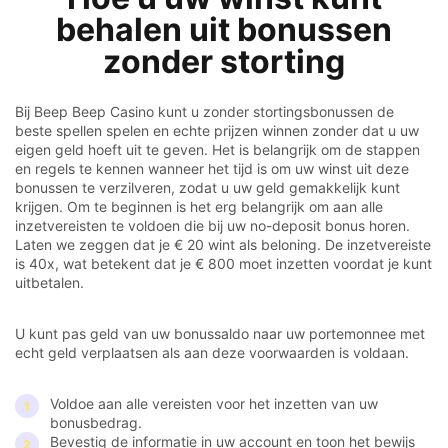
behalen uit bonussen
zonder storting
Bij Beep Beep Casino kunt u zonder stortingsbonussen de
beste spellen spelen en echte prijzen winnen zonder dat u uw
eigen geld hoeft uit te geven. Het is belangrijk om de stappen
en regels te kennen wanneer het tijd is om uw winst uit deze
bonussen te verzilveren, zodat u uw geld gemakkelijk kunt
krijgen. Om te beginnen is het erg belangrijk om aan alle
inzetvereisten te voldoen die bij uw no-deposit bonus horen.
Laten we zeggen dat je € 20 wint als beloning. De inzetvereiste
is 40x, wat betekent dat je € 800 moet inzetten voordat je kunt
uitbetalen.
U kunt pas geld van uw bonussaldo naar uw portemonnee met
echt geld verplaatsen als aan deze voorwaarden is voldaan.
Voldoe aan alle vereisten voor het inzetten van uw
bonusbedrag.
Bevestig de informatie in uw account en toon het bewijs