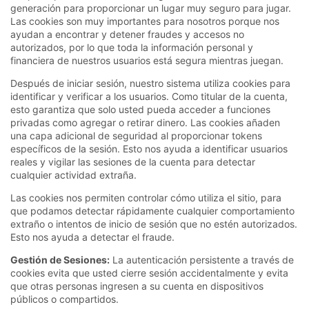
generación para proporcionar un lugar muy seguro para jugar.
Las cookies son muy importantes para nosotros porque nos
ayudan a encontrar y detener fraudes y accesos no
autorizados, por lo que toda la información personal y
financiera de nuestros usuarios está segura mientras juegan.
Después de iniciar sesión, nuestro sistema utiliza cookies para
identificar y verificar a los usuarios. Como titular de la cuenta,
esto garantiza que solo usted pueda acceder a funciones
privadas como agregar o retirar dinero. Las cookies añaden
una capa adicional de seguridad al proporcionar tokens
específicos de la sesión. Esto nos ayuda a identificar usuarios
reales y vigilar las sesiones de la cuenta para detectar
cualquier actividad extraña.
Las cookies nos permiten controlar cómo utiliza el sitio, para
que podamos detectar rápidamente cualquier comportamiento
extraño o intentos de inicio de sesión que no estén autorizados.
Esto nos ayuda a detectar el fraude.
Gestión de Sesiones:
La autenticación persistente a través de
cookies evita que usted cierre sesión accidentalmente y evita
que otras personas ingresen a su cuenta en dispositivos
públicos o compartidos.