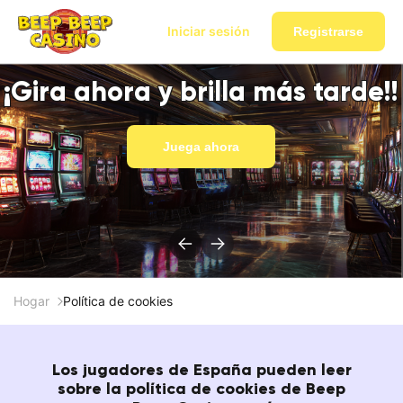
Iniciar sesión
Registrarse
¡Gira ahora y brilla más tarde!!
Juega ahora
Hogar
Política de cookies
Los jugadores de España pueden leer
sobre la política de cookies de Beep