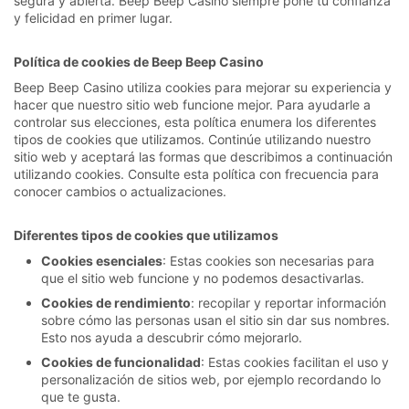
segura y abierta. Beep Beep Casino siempre pone tu confianza
y felicidad en primer lugar.
Política de cookies de Beep Beep Casino
Beep Beep Casino utiliza cookies para mejorar su experiencia y
hacer que nuestro sitio web funcione mejor. Para ayudarle a
controlar sus elecciones, esta política enumera los diferentes
tipos de cookies que utilizamos. Continúe utilizando nuestro
sitio web y aceptará las formas que describimos a continuación
utilizando cookies. Consulte esta política con frecuencia para
conocer cambios o actualizaciones.
Diferentes tipos de cookies que utilizamos
Cookies esenciales
: Estas cookies son necesarias para
que el sitio web funcione y no podemos desactivarlas.
Cookies de rendimiento
: recopilar y reportar información
sobre cómo las personas usan el sitio sin dar sus nombres.
Esto nos ayuda a descubrir cómo mejorarlo.
Cookies de funcionalidad
: Estas cookies facilitan el uso y
personalización de sitios web, por ejemplo recordando lo
que te gusta.