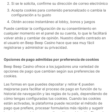
Si se le solicita, confirme su dirección de correo electrónico
Acepta cookies para contenido personalizado o cambia la
configuración a tu gusto
Obtén acceso instantáneo al lobby, bonos y juegos
Puede cambiar la configuración de su consentimiento en
cualquier momento en el panel de su cuenta, lo que le facilitará
volver atrás y cambiar de opinión. Nuestro diseño centrado en
el usuario en Beep Beep Casino hace que sea muy fácil
registrarse y administrar su privacidad.
Opciones de pago admitidas por preferencia de cookies
Beep Beep Casino ofrece a los jugadores una variedad de
opciones de pago que cambian según sus preferencias de
cookies.
Las formas en que puedes depositar y retirar € pueden
mejorarse para facilitar el proceso de pago en función de tu
historial de navegación y las reglas de tu país, dependiendo de
cómo tengas configuradas tus cookies. Cuando las cookies
están activadas, la plataforma puede recordar el método de
pago que prefiere, procesar formularios más rápido y sugerir