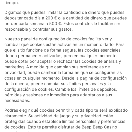
tiempo.
Digamos que puedes limitar la cantidad de dinero que puedes
depositar cada día a 200 € o la cantidad de dinero que puedes
perder cada semana a 500 €. Estos controles le facilitan ser
responsable y controlar sus gastos.
Nuestro panel de configuración de cookies facilita ver y
cambiar qué cookies están activas en un momento dado. Para
que el sitio funcione de forma segura, las cookies esenciales
deben permanecer activadas, pero en cualquier momento
puede optar por aceptar o rechazar las cookies de análisis y
marketing. A medida que cambian sus preferencias de
privacidad, puede cambiar la forma en que se configuran las
cosas en cualquier momento. Desde la página de configuración
de la cuenta, puede cambiar sus límites personales y la
configuración de cookies. Cambie los límites de depósitos,
pérdidas y sesiones de inmediato para adaptarlos a sus
necesidades.
Podrás elegir qué cookies permitir y cada tipo te será explicado
claramente. Su actividad de juego y su privacidad están
protegidas cuando establece límites personales y preferencias
de cookies. Esto te permite disfrutar de Beep Beep Casino