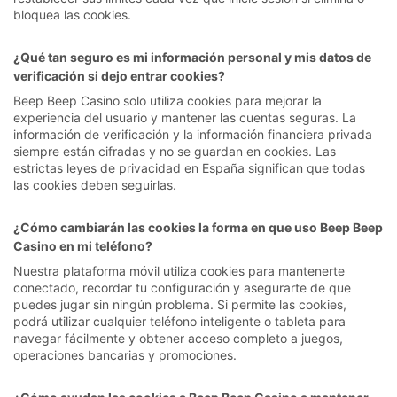
bloquea las cookies.
¿Qué tan seguro es mi información personal y mis datos de
verificación si dejo entrar cookies?
Beep Beep Casino solo utiliza cookies para mejorar la
experiencia del usuario y mantener las cuentas seguras. La
información de verificación y la información financiera privada
siempre están cifradas y no se guardan en cookies. Las
estrictas leyes de privacidad en España significan que todas
las cookies deben seguirlas.
¿Cómo cambiarán las cookies la forma en que uso Beep Beep
Casino en mi teléfono?
Nuestra plataforma móvil utiliza cookies para mantenerte
conectado, recordar tu configuración y asegurarte de que
puedes jugar sin ningún problema. Si permite las cookies,
podrá utilizar cualquier teléfono inteligente o tableta para
navegar fácilmente y obtener acceso completo a juegos,
operaciones bancarias y promociones.