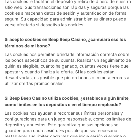
Las cookies le facilitan el depósito y retiro de dinero de nuestro
sitio web. Sus transacciones son rápidas y seguras porque las
cookies almacenan datos de sesión y autenticación de forma
segura. Su capacidad para administrar bien su dinero puede
verse afectada si desactiva las cookies.
Si acepto cookies en Beep Beep Casino, ¿cambiará eso los
términos de mi bono?
Las cookies nos permiten brindarle información correcta sobre
los bonos específicos de su cuenta. Realizar un seguimiento de
quién es elegible, cuánto ha ganado, cuántas veces tiene que
apostar y cuándo finaliza la oferta. Si las cookies están
desactivadas, es posible que pierda bonos o cometa errores al
utilizar ofertas promocionales.
Si Beep Beep Casino utiliza cookies, ¿establece algún límite,
como límites en los depósitos o en el tiempo empleado?
Las cookies nos ayudan a recordar sus límites personales y
configuraciones para un juego responsable, como los límites de
depósito y apuestas. Esto garantiza que sus opciones se
guarden para cada sesión. Es posible que sea necesario
restablecer sus límites cada vez que inicie sesión si elimina o