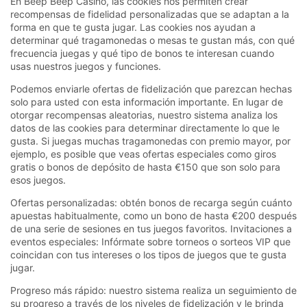
En Beep Beep Casino, las cookies nos permiten crear
recompensas de fidelidad personalizadas que se adaptan a la
forma en que te gusta jugar. Las cookies nos ayudan a
determinar qué tragamonedas o mesas te gustan más, con qué
frecuencia juegas y qué tipo de bonos te interesan cuando
usas nuestros juegos y funciones.
Podemos enviarle ofertas de fidelización que parezcan hechas
solo para usted con esta información importante. En lugar de
otorgar recompensas aleatorias, nuestro sistema analiza los
datos de las cookies para determinar directamente lo que le
gusta. Si juegas muchas tragamonedas con premio mayor, por
ejemplo, es posible que veas ofertas especiales como giros
gratis o bonos de depósito de hasta €150 que son solo para
esos juegos.
Ofertas personalizadas: obtén bonos de recarga según cuánto
apuestas habitualmente, como un bono de hasta €200 después
de una serie de sesiones en tus juegos favoritos. Invitaciones a
eventos especiales: Infórmate sobre torneos o sorteos VIP que
coincidan con tus intereses o los tipos de juegos que te gusta
jugar.
Progreso más rápido: nuestro sistema realiza un seguimiento de
su progreso a través de los niveles de fidelización y le brinda